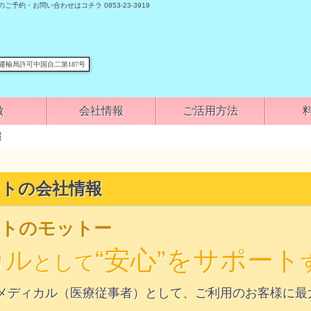
運輸局許可中国自二第187号
徴
会社情報
ご活用方法
報
トの会社情報
ートのモットー
カル
“安心”をサポート
として
メディカル（医療従事者）として、ご利用のお客様に最大