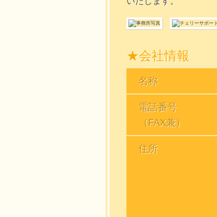
いたします。
★会社情報
名称
電話番号
（FAX兼）
住所